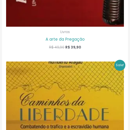
Livros
A arte da Pregação
O
O
R$
49,90
R$
39,90
preço
preço
original
atual
era:
é:
Sale!
R$ 49,90.
R$ 39,90.