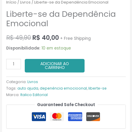
Início
/
Livros
/ Liberte-se da Dependência Emocional
Liberte-se da Dependência
Emocional
O
O
R$
49,90
R$
40,00
+ Free Shipping
preço
preço
Disponibilidade:
10 em estoque
original
atual
Liberte-
ADICIONAR AO
CARRINHO
era:
é:
se
da
R$ 49,90.
R$ 40,00.
Categoria:
Livros
Dependência
Tags:
auto ajuda
,
depenência emocioonal
,
liberte-se
Emocional
Marca:
Italico Editorial
quantidade
Guaranteed Safe Checkout